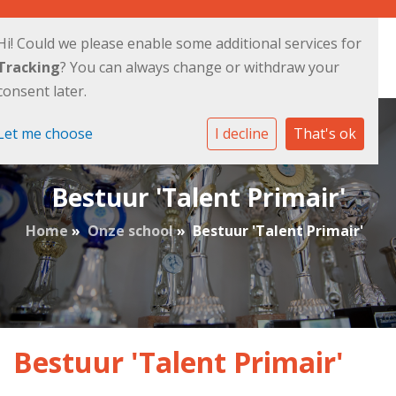
Hi! Could we please enable some additional services for
Tracking
? You can always change or withdraw your
consent later.
Let me choose
I decline
That's ok
Bestuur 'Talent Primair'
Home
»
Onze school
»
Bestuur 'Talent Primair'
Bestuur 'Talent Primair'